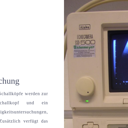
uchung
Schallköpfe werden zur
schallkopf und ein
keitsuntersuchungen,
usätzlich verfügt das